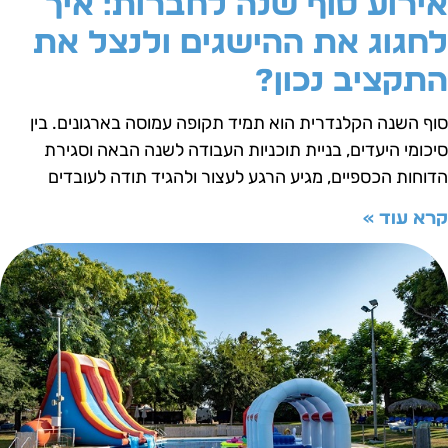
ירוע סוף שנה לחברות: איך
חגוג את ההישגים ולנצל את
תקציב נכון?
וף השנה הקלנדרית הוא תמיד תקופה עמוסה בארגונים. בין
יכומי היעדים, בניית תוכניות העבודה לשנה הבאה וסגירת
דוחות הכספיים, מגיע הרגע לעצור ולהגיד תודה לעובדים
רא עוד »