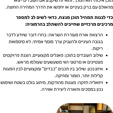
וכן איכותי הוא המלך, והוא זה שיקבע אם העובדים ייצאו
האולם עם ברק בעיניים או יחפשו את הדרך המהירה החוצה.
די לבנות תמהיל תוכן מנצח, כדאי לשים לב למספר
רכיבים מרכזיים שחייבים להשתלב בהרמוניה:
הרצאת אורח מעוררת השראה: בחרו דובר שיודע לדבר
בגובה העיניים ולהעניק ערך מוסף אמיתי, לא סיסמאות
ריקות.
שילוב העובדים בתוכן: פאנלים מקצועיים, הצגת פרויקטים
מצטיינים או סרטוני הווי משעשעים שצולמו מראש.
איזון נכון: שילוב בין תכנים "כבדים" ומקצועיים לבין הפוגות
קלילות יותר, הומור ומוזיקה.
ויזואליה חזקה: מצגות מהודקות, מיתוג בולט בשטח ושימוש
נכון במסכים ותאורה ליצירת אווירה.