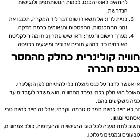
להתאים לאופי הכנס, לכמות המשתתפים ולנגישות
הנדרשת.
בניית לו"ז: אל תשאירו שום דבר ליד המקרה, תכננו את
זמני ההתכנסות, ההפסקות והנאומים ברמת הדקה.
מערך רישום והגעה: ודאו שיש פתרון נוח ומהיר לקליטת
האורחים כדי למנוע תורים ארוכים ומייגעים בכניסה.
וויה קולינרית כחלק מהמסר
כנס חברה
י אפשר לדבר על כנס מוצלח בלי להתייחס לפן הקולינרי.
אוכל הוא חלק בלתי נפרד מהחוויה והוא משדר לעובדים עד
מה משקיעים בהם.
ה לא חייב להיות תפריט גורמה יוקרתי, אבל זה חייב להיות טרי,
סתטי ומגוון.
שוב לתת מענה לכל סוגי הרגישויות וההעדפות, כולל צמחונים,
בעונים ונמנעים מגלוטן.