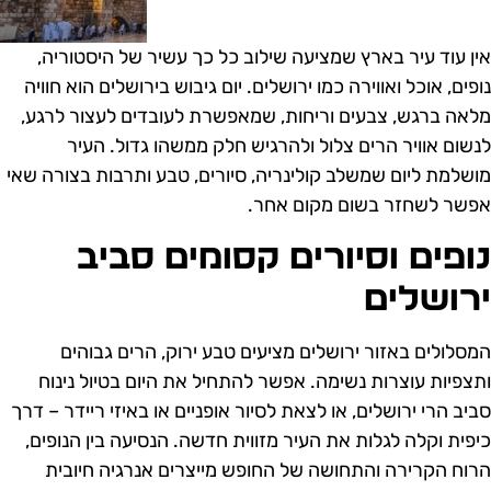
ין עוד עיר בארץ שמציעה שילוב כל כך עשיר של היסטוריה,
ופים, אוכל ואווירה כמו ירושלים. יום גיבוש בירושלים הוא חוויה
לאה ברגש, צבעים וריחות, שמאפשרת לעובדים לעצור לרגע,
נשום אוויר הרים צלול ולהרגיש חלק ממשהו גדול. העיר
ושלמת ליום שמשלב קולינריה, סיורים, טבע ותרבות בצורה שאי
פשר לשחזר בשום מקום אחר.
ופים וסיורים קסומים סביב
רושלים
מסלולים באזור ירושלים מציעים טבע ירוק, הרים גבוהים
תצפיות עוצרות נשימה. אפשר להתחיל את היום בטיול נינוח
ביב הרי ירושלים, או לצאת לסיור אופניים או באיזי ריידר – דרך
יפית וקלה לגלות את העיר מזווית חדשה. הנסיעה בין הנופים,
רוח הקרירה והתחושה של החופש מייצרים אנרגיה חיובית