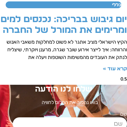
כללי
ום גיבוש בבריכה: נכנסים למים
מרימים את המורל של החברה
קיץ הישראלי מציב אתגר לא פשוט למחלקות משאבי האנוש
הרווחה: איך לייצר אירוע שובר שגרה, מרענן ויוקרתי, שיצליח
נתק את העובדים מהמשימות השוטפות ויעלה את
רא עוד »
שלחו לנו הודעה
בואו נהפוך את החלום לחוויה
ם