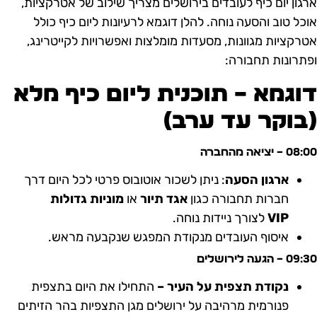
רגון יום כיף לעובדים בירושלים מצריך שילוב של אטרקציות,
וכל טוב והסעה נוחה. להלן דוגמא לרעיונות ליום כיף כולל
טרקציות מגוונות, מסעדות מומלצות ואפשרויות לקייטרינג,
פתרונות תחבורה:
וגמא – תוכנית ליום כיף מלא
בוקר עד ערב)
08 – יציאה מהחברה
ארגון הסעה
: ניתן לשכור אוטובוס פרטי לכל היום דרך
חברות תחבורה כגון
אגד תיור
או
מוניות גדולות
VIP
לצורך ניידות נוחה.
איסוף העובדים מנקודת המפגש שנקבעה מראש.
09 – הגעה לירושלים
נקודת תצפית על העיר –
התחילו את היום בתצפית
פנורמית מרהיבה על ירושלים מגן התצפיות בהר הזיתים