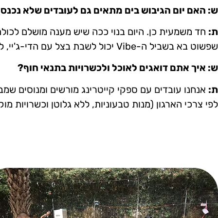
ש: האם יום הגיבוש בים מתאים גם לעובדים שלא נכנס
ת:
חד משמעית כן. היום בנוי ככה שיש מענה מושלם לכולם
שפשוט בא בשביל ה-Vibe יכול לשבת בצל עם הדי-ג'יי, לקבל פינוק בסדנת קוקטיילים, לאכול אוכל משובח וליהנות מגלידות ושתייה.
ש: איך אתם דואגים לאוכל ולכשרויות בתנאי חוף?
ת:
אנחנו עובדים עם ספקי קייטרינג מורשים ומנוסים שמבי
לפי צרכי הארגון (מנות טבעוניות, ללא גלוטן וכשרויות מ