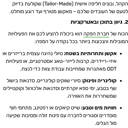
הקהל, ובונים חליפה אישית (Tailor-Made) שקולעת בדיוק
טעם של העובדים שלכם – מאקשן מטורף ועד רוגע מוחלט.
ן ובאטרקציות
כוח של
חברת הפקה
הוא ביכולת להציע לכם את הפעילויות
מובילות והנכונות ביותר בכל נקודה על המפה:
אקשן ותחרותיות בשטח:
טיולי נהיגה עצמית ברייזרים או
איזי-ריידרים, קרבות לייזר-טאג אסטרטגיים, או פעילויות
ODT מאתגרות שמחייבות עבודת צוות כדי לנצח.
קולינריה ופינוק:
סיורי שווקים קולינריים, סדנאות בישול
שף בטבע, ימי ספא יוקרתיים וסדנאות אלכוהול וקוקטיילים
שמשחררות את האווירה.
חוויות מים וטבע:
שייט קיאקים או רפטינג, מתחמי חוף
מוסדרים וסגורים לחברה עם פינות זולה ומסיבות שקיעה
מול הגלים.