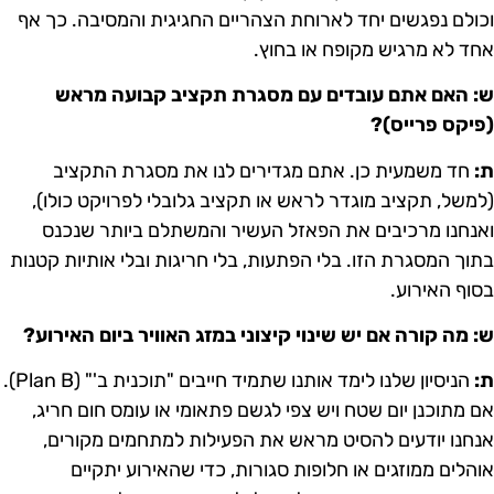
כולם נפגשים יחד לארוחת הצהריים החגיגית והמסיבה. כך אף
חד לא מרגיש מקופח או בחוץ.
: האם אתם עובדים עם מסגרת תקציב קבועה מראש
פיקס פרייס)?
:
חד משמעית כן. אתם מגדירים לנו את מסגרת התקציב
למשל, תקציב מוגדר לראש או תקציב גלובלי לפרויקט כולו),
אנחנו מרכיבים את הפאזל העשיר והמשתלם ביותר שנכנס
תוך המסגרת הזו. בלי הפתעות, בלי חריגות ובלי אותיות קטנות
סוף האירוע.
: מה קורה אם יש שינוי קיצוני במזג האוויר ביום האירוע?
:
הניסיון שלנו לימד אותנו שתמיד חייבים "תוכנית ב'" (Plan B).
ם מתוכנן יום שטח ויש צפי לגשם פתאומי או עומס חום חריג,
נחנו יודעים להסיט מראש את הפעילות למתחמים מקורים,
והלים ממוזגים או חלופות סגורות, כדי שהאירוע יתקיים