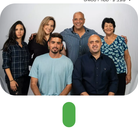
עוצב ע"י סטודיו UNICO