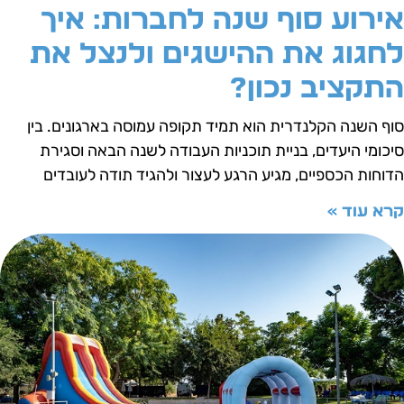
ירוע סוף שנה לחברות: איך
חגוג את ההישגים ולנצל את
תקציב נכון?
וף השנה הקלנדרית הוא תמיד תקופה עמוסה בארגונים. בין
יכומי היעדים, בניית תוכניות העבודה לשנה הבאה וסגירת
דוחות הכספיים, מגיע הרגע לעצור ולהגיד תודה לעובדים
רא עוד »