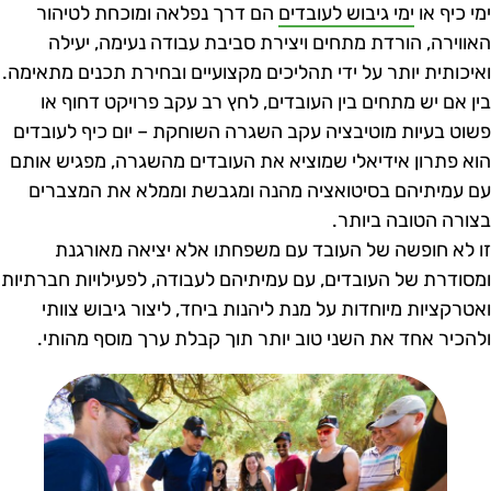
מי כיף או
ימי גיבוש לעובדים
הם דרך נפלאה ומוכחת לטיהור
אווירה, הורדת מתחים ויצירת סביבת עבודה נעימה, יעילה
איכותית יותר על ידי תהליכים מקצועיים ובחירת תכנים מתאימה.
ין אם יש מתחים בין העובדים, לחץ רב עקב פרויקט דחוף או
שוט בעיות מוטיבציה עקב השגרה השוחקת – יום כיף לעובדים
וא פתרון אידיאלי שמוציא את העובדים מהשגרה, מפגיש אותם
ם עמיתיהם בסיטואציה מהנה ומגבשת וממלא את המצברים
צורה הטובה ביותר.
ו לא חופשה של העובד עם משפחתו אלא יציאה מאורגנת
מסודרת של העובדים, עם עמיתיהם לעבודה, לפעילויות חברתיות
אטרקציות מיוחדות על מנת ליהנות ביחד, ליצור גיבוש צוותי
להכיר אחד את השני טוב יותר תוך קבלת ערך מוסף מהותי.