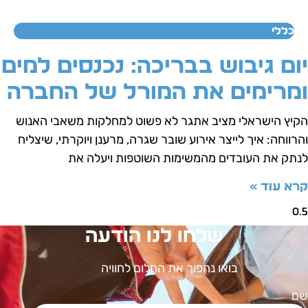
כללי
ום גיבוש בבריכה: נכנסים למים
מרימים את המורל של החברה
קיץ הישראלי מציב אתגר לא פשוט למחלקות משאבי האנוש
הרווחה: איך לייצר אירוע שובר שגרה, מרענן ויוקרתי, שיצליח
נתק את העובדים מהמשימות השוטפות ויעלה את
רא עוד »
שלחו לנו הודעה
בואו נהפוך את החלום לחוויה
ם