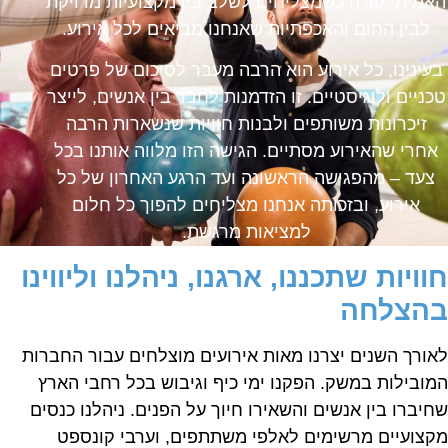
אמיתי קורה כשמצליחים לשלב בין מקצועיות מדויקת
לבין החום והאכפתיות שאנחנו מביאים לכל אירוע.
בעינינו, כל אירוע הוא הרבה מעבר לסיכום של פרטים
כניים ולוגיסטיים. זו הזדמנות לחבר בין אנשים, לייצר
זיכרונות משותפים ולבנות חוויות שנשארות הרבה
אחרי שהאירוע מסתיים. הגישה הזו מלווה אותנו בכל
צעד – מהפגישה הראשונה ועד הרגע האחרון של כל
אירוע, ובזכותה אנחנו מצליחים להפוך כל חלום
למציאות מרגשת.
וויות שתכננו, ארגנו, ניהלנו וליווינו
הצלחה
אורך השנים יצרנו מאות אירועים מוצלחים עבור החברות
מובילות במשק. הפקנו ימי כיף וגיבוש בכל רחבי הארץ
חיברו בין אנשים והשאירו חיוך על הפנים. ניהלנו כנסים
קצועיים מרשימים לאלפי משתתפים, וערבי קונספט