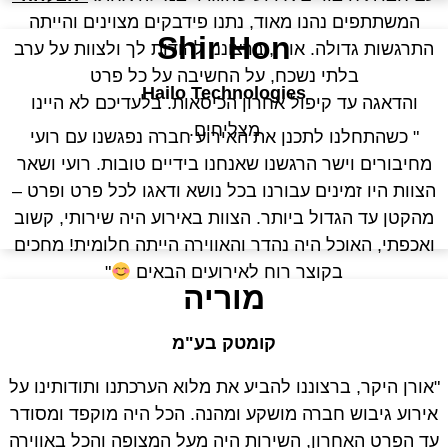
המשתתפים נהנו מאוד, נתנו פידבקים מצוינים והייתה
Shir Hon
התרגשות גדולה. אורן, ברצוננו להודות לך ולצוות על ערב
בלתי נשכח, על החשיבה על כל פרט
Hailo Technologies
והדאגה עד קיפול אחרון הכיסאות. בלעדיכם לא היינו
מצליחים.
" כשהתחלנו לתכנן את האירוע חברה נפגשנו עם רועי
מחיבורים וישר הרגשנו שאנחנו בידיים טובות. רועי ושאר
הצוות היו זמינים עבורנו בכל נושא ודאגו לכל פרט ופרט –
מהקטן עד הגדול ביותר. הצוות באירוע היה שירותי, קשוב
ואכפתי, האוכל היה נהדר והאווירה הייתה חלומית! מחכים
בקוצר רוח לאירועים הבאים
"
מוריה
קומטק בע"מ
"אורן היקר, ברצוננו להביע את מלוא הערכתנו ותודותינו על
אירוע גיבוש חברה מושקע ומהנה. הכל היה מוקפד ומסודר
עד הפרט האחרון, השירות היה מעל המצופה והכל באווירה