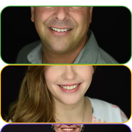
אורן שטראוס
מנכ"ל
רויטל קטורזה
מנהלת שיווק