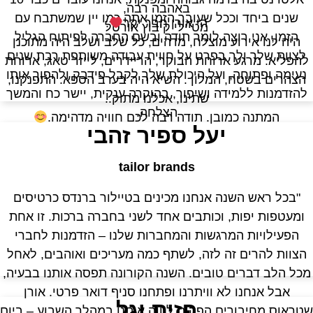
באהבה רבה,
שנים ביחד וככל שעובר הזמן אתה כמו יין שמשתבח עם
הי אורן חבר יקר
.
מטיילי קיבוץ אורטל
הזמן, אני רוצה לומר תודה ובשם החברה לפיתוח הגליל
היה לנו אירוע מוצלח, מדהים, כל שלב ושלב היה מתוכנן
לצוות שלך ולך בפרט על חווית עבודה משותפת רבת שנים
להפליא. מרגע ארוחת הבוקר, הריידרים, לייזר טאג, ארוחת
נעימה ופתוחה, ועל היכולת שלך לקבל פידבק ולהפוך אותו
הצהרים בשטח, המלון . השיא היה בערב הספא. התפנקנו,
להזדמנות ללמידה ושיפור, בהוקרה ענקית, יישר כח והמשך
שתינו, אכלנו מתוק..
הצלחה.
המתנה כמובן. תודה רבה לכם חוויה מדהימה.
יעל ספיר זהבי
tailor brands
"בכל ראש השנה אנחנו מכינים בטיילור ברנדס כרטיסים
ומעטפות יפות, וכותבים אחד לשני בחברה ברכות. זו אחת
הפעילויות המרגשות והמחברות שלנו – הזדמנות לחברי
הצוות להרים זה לזה, לשתף כמה מעריכים ואוהבים, לאחל
כל הלב דברים טובים. השנה הקורונה תפסה אותנו בבעיה,
אבל אנחנו לא וויתרנו ופתחנו סניף דואר פרטי. אורן
פזית וגל
טראוס מחיבורים הפקות ליווה אותנו במהלך השבוע – ביום