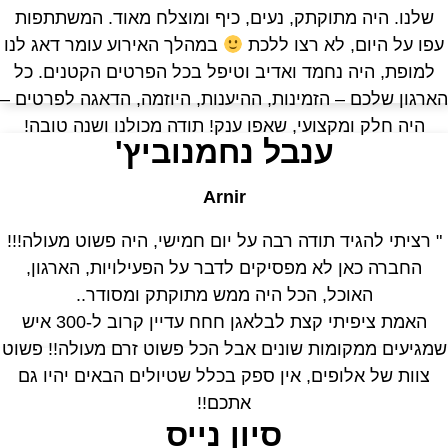
שלנו. היה מתוקתק, נעים, כיף ומוצלח מאוד. המשתתפות
פו על היום, לא רצו ללכת
במהלך האירוע עומר דאג לנו
למופת, היה נחמד ואדיב וטיפל בכל הפרטים הקטנים. כל
ארגון שלכם – הזמינות, ההיענות, היוזמה, הדאגה לפרטים –
היה חלק ומקצועי, שאפו ענק! תודה מכולנו ושנה טובה!
ענבל נחמנוביץ'
Arnir
" רציתי להגיד תודה רבה על יום חמישי, היה פשוט מעולה!!!
החברה כאן לא מפסיקים לדבר על הפעילויות, הארגון,
האוכל, הכל היה ממש מתוקתק ומסודר..
האמת ציפיתי קצת לבלאגן חחח עדיין קרוב ל-300 איש
מגיעים ממקומות שונים אבל הכל פשוט זרם מעולה!! פשוט
צוות של אלופים, אין ספק בכלל שטיולים הבאים יהיו גם
אתכם!!
סיון נייס