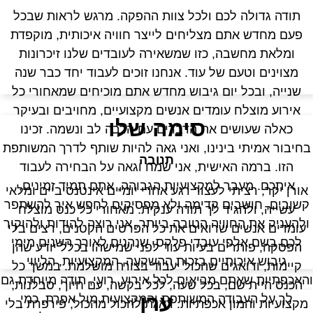
תודה גדולה לכם ולכל צוות ההפקה. מרגש לראות שבכל
פעם מחדש אתם מצליחים לייצר חוויה איכותית, מוקפדת
ומלאת מחשבה, כזו שמשאירה לעובדים שלנו זיכרונות
מצוינים וטעם של עוד. אנחנו זוכים לעבוד יחד כבר שנה
שנייה, ובכל יום גיבוש מחדש אתם מוכיחים שמאחורי כל
אירוע מוצלח עומדים אנשים מקצועיים, מחויבים ובעיקר
סימה שלו
כאלה שעושים את הדברים עם הרבה לב ונשמה. זכינו
חיבור אמיתי בינינו, ואני גאה להיות שותף לדרך המשותפת
תנובה
הזו. ברמה האישית, אני שמח וגאה על הבחירה לעבוד
איתכם. מעבר למקצועיות הגבוהה, אתם תמיד זמינים,
אורן יקר, רציתי לעצור רגע אחרי יומיים אינטנסיביים ומלאי
קשובים, חושבים קדימה ולא מפסיקים לחפש איך להשתפר
עשייה, ולהגיד לך תודה ענקית. מאחורי כל כנס מוצלח
ולהעניק את החוויה הטובה ביותר. אני רוצה להודות ולהוקיר
עומדים אנשים שרואים את כל הפרטים הקטנים, רצים בלי
לכם בשם אלפי עובדי פלקס, שנהנים לאורך השנים מימי
הפסקה, פותרים בעיות עוד לפני שמישהו בכלל יודע שהן
גיבוש איכותיים בזכות ההשקעה, המקצועיות, הליווי
קיימות, ודואגים שהכול יעבוד בצורה מושלמת. במשך כל
האכפתיות שאתם מביאים לכל אירוע. רועי, תודה מיוחדת גם
הכנס היית שם, בכל שעה, לכל בקשה, עם חיוך, סבלנות,
ערן
לך על העבודה המשותפת והמקצועית מול אפרת. כמי
מקצועיות והמון אכפתיות. דאגת להכול מהכול, פירפרת בלי