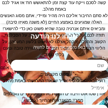
קשה לסכם וייקח עוד קצת זמן להתאושש חח' אז אגיד לכם
באמת מהלב.
א סתם החיבור אליכם היה מהיר ומיידי, אתם מסוג האנשים
האלה שמגיעים באמצע החיים (לא משנה מאיזו סיבה)
ומביאים איתם אנרגיה טובה שהיא פשוט כאן כדי להישאר!
שלחו לנו הודעה
תודה לכם, על כל ההשקעה הבלתי נתפסת, על הסבלנות,
הקשב וההכלה (הקהל אצלנו לא פשוט בלשון המעטה), על
בואו נהפוך את החלום לחוויה
הליווי הצמוד ותמיד תמיד תמיד בחיוך, אווירה טובה ונועם
בלתי נגמר.
ם
בזכותכם אנחנו היינו סופר רגועות והעובדים מהבוקר לא
ורידים את החיוך מהפנים ולא מפסיקים לתת שבחים. אתם
פשוט מקצוענים.
ימייל
רועי גבאי היה לי כיף אדיר שבאת! התרגשתי באמת מהלב
ולא מההורמונים
.
אורן שטראוס חיבורים הפקות ואתה… העובדים מעולפים
ממך!! מהאנרגיות והחיוך הכובש.
לפון
תודה עצומה לכם על הכל!!!