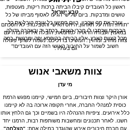
ראשון כל העובדים קיבלו הביתה ברכות ריקות, מעטפות,
טבע ישראל
טושים ומדבקות. ביום שלישי הגיעו לאסוף מביתו של כל
עובד את מה שהכין. ביום חמישי כל עובד קיבל את כל
תודה! תודה על הארגון, היחס האישי והסבלנות. לא חסכתם
הברכות שכתבו לו חברי הצוות, בכתב יד ובאהבה גדולה,
במאמץ ועבודה הראויה למחמאה, הובלת אירוע חברה עם
מכל קצוות הארץ, אליו הביתה בקופסא יפה ומרגשת. כמה
צוות מחויב ומחויך. המשיכו בדרכיכם. נשמח לשתף פעולה
חשוב לשמור על החיבור האישי הזה עם העובדים!"
גם בעתיד."
צוות משאבי אנוש
מי עדן
אורן היקר וצוות חיבורים, ביום חמישי, קיימנו מפגש הרמת
כוסית למנהלי החברה, אחרי תקופה ארוכה בה לא קיימנו
לל אירועים. ציפיות ההנהלה היו בשמיים וכך גם הלחץ אותו
חשנו. לאחר תכנונים ומחשבות משותפות רבות, הרמנו יחד
עם חברת חיבורים אירוע שהוגדר במילה אחת:
"הצלחה"