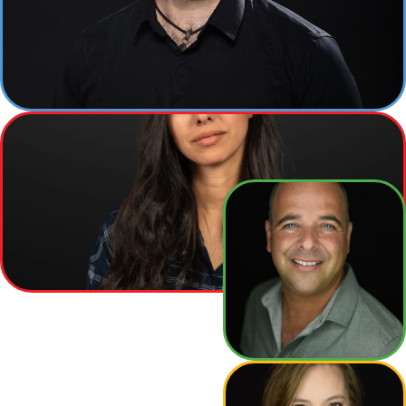
רועי גבאי
מנהל פרויקטים
שרון בז'רנו
מנהלת תיק לקוח
אורן שטראוס
מנכ"ל