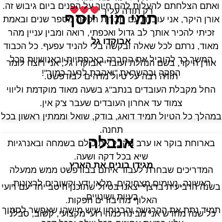
ואתם הצלחתם להעלות להם חיוך על הפנים ביום גיבוש זה.
רק תודה עליך
תמי מור יוסף
אורן היקר, אני עובדת עם חברות הפקה מספר שנים ובאמת
זכיתי להכיר אותך לב גדול ואכפתי, רואה ומבין עניין מהר
אבוקדו גל
מאוד, נרתם לכל שאלה ובקשה בלי להניד עפעף. כל הכבוד
המשך כך להוביל את החברה באכפתיות ובאנושיות בכל
אורן היקר, בשם הנהלת ועובדי אבוקדו גל, אני רוצה לומר
הפקה ובהשראת "ואהבת לרעך כמוך"!
תודה רבה על טיול מדהים לבודפשט.
החל מקבלת העובדים בנתב"ג בשעה מאוד מוקדמת וליווי
צמוד עד אחרון העובדים שעבר צ'ק אין.
מהלך כל הטיול תמיד דואג, בודק, שואל וממתין ראשון בכל
תחנה.
אנבלה
בארוחת בוקר או ערב מקבל את כולם בשמחה ובאנרגיות
שיא בכל דקה ושעה.
מגידו בונים את הארץ
המדריכים שבחרת לעבוד איתם בבודפשט ממש ממעלה
ראשונה, נעימים מצחיקים, מלאי ידע וקשובים לרצונות,
שנה הרביעית ברצף יצאנו בטיול שתוכנן היטב יחד עם רועי
בעיות ושינויים.
האלוף מחיבורים הפקות.
מיד נתת את ההרגשה והבטחון שיש מישהו שאפשר לסמוך
כל שנה מחדש אני מבינה כמה רועי מקצועי, קשוב, סבלני