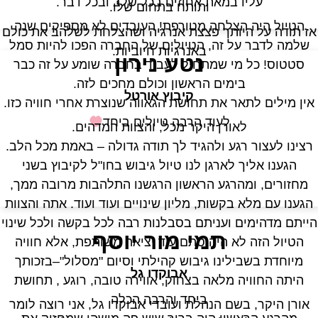
עליו במאת אחוזים בכל שלב ובכל דבר.
ותותח בתחום שלו.
הטיול היה הצלחה מטורפת! העובדים לא מספיקים שנה
ז תודה על היותך פצצת אנרגיה ושהצלחת לשלהב את כולם
שלמה לדבר על זה, הטיולים של החברה הפכו להיות סמל
באנרגיות חיוביות.
נטע נירון
סטטוס! כל מי שמתחיל לעבוד בחברה שומע על זה כבר
בימים הראשון וכולם מחכים לזה.
קיבוץ אורטל
אין מילים לתאר את תחושת הגאווה שנוצרת אחרי חוויה כזו.
לעוד הרבה טיולים ביחד
לאורן היקר מכל, והצוות המדהים.
רצינו לעצור רגע ולהגיד לך תודה גדולה – באמת מכל הלב.
הגענו אליך לארגן לנו טיול גיבוש בחו"ל לקיבוץ בשני
מחזורים, ומהרגע הראשון הרגשנו התלהבות מרובה ממך,
הגענו עם מלא בקשות, מליון שינויים ועוד ועוד. אתה והצוות
ייתם מדהימים ועניתם בסבלנות רבה לכל בקשה ולכל שינוי
תמי מור יוסף
הטיול הזה לא היה סתם עוד יציאה משותפת, אלא חוויה
מיוחדת בשבילינו גיבוש קהילתי וסיום "מסלול"–בזכותך
אבוקדו גל
היתה החוויה מלאה בצחוק, אווירה טובה, רוגע , תחושת
ביחד והרבה הכלה
אורן היקר, בשם הנהלת ועובדי אבוקדו גל, אני רוצה לומר